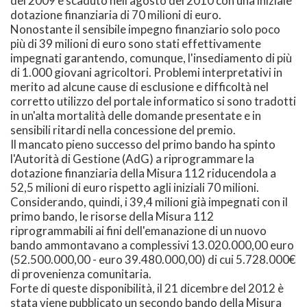
del 2009 e scaduto nell'agosto del 2010 con una iniziale
dotazione finanziaria di 70 milioni di euro.
Nonostante il sensibile impegno finanziario solo poco
più di 39 milioni di euro sono stati effettivamente
impegnati garantendo, comunque, l'insediamento di più
di 1.000 giovani agricoltori. Problemi interpretativi in
merito ad alcune cause di esclusione e difficoltà nel
corretto utilizzo del portale informatico si sono tradotti
in un'alta mortalità delle domande presentate e in
sensibili ritardi nella concessione del premio.
Il mancato pieno successo del primo bando ha spinto
l'Autorità di Gestione (AdG) a riprogrammare la
dotazione finanziaria della Misura 112 riducendola a
52,5 milioni di euro rispetto agli iniziali 70 milioni.
Considerando, quindi, i 39,4 milioni già impegnati con il
primo bando, le risorse della Misura 112
riprogrammabili ai fini dell'emanazione di un nuovo
bando ammontavano a complessivi 13.020.000,00 euro
(52.500.000,00 - euro 39.480.000,00) di cui 5.728.000€
di provenienza comunitaria.
Forte di queste disponibilità, il 21 dicembre del 2012 è
stata viene pubblicato un secondo bando della Misura