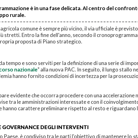
ammazione è in una fase delicata. Al centro del confronto l
uppo rurale.
gricola comune è sempre più vicino, il via ufficiale è previsto 
 stretti. Entro la fine dell'anno, secondo il cronoprogramma
ropria proposta di Piano strategico.
 da tempo e sono serviti per la definizione di una serie di im
corso nazionale
" alla nuova PAC. In seguito, il lungo stallo 
mia hanno fornito condizioni di incertezza per la prosecuzion
are evidente che occorra procedere con una accelerazione ne
divise tra le amministrazioni interessate e con il coinvolgime
he hanno carattere preliminare rispetto al resto e riguardan
 GOVERNANCE DEGLI INTERVENTI
o Paese, è condiviso tra le parti l'obiettivo di mantenere lo
st