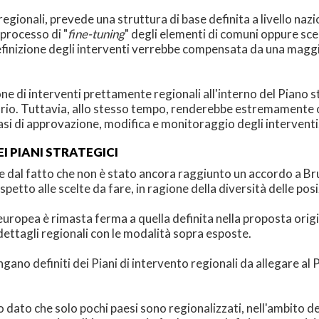
egionali, prevede una struttura di base definita a livello nazio
 processo di "
fine-tuning
" degli elementi di comuni oppure sce
finizione degli interventi verrebbe compensata da una maggior
zione di interventi prettamente regionali all'interno del Piano
orio. Tuttavia, allo stesso tempo, renderebbe estremamente c
 fasi di approvazione, modifica e monitoraggio degli interventi
I PIANI STRATEGICI
icile dal fatto che non è stato ancora raggiunto un accordo a B
rispetto alle scelte da fare, in ragione della diversità delle po
europea è rimasta ferma a quella definita nella proposta ori
 i dettagli regionali con le modalità sopra esposte.
ano definiti dei Piani di intervento regionali da allegare al 
to dato che solo pochi paesi sono regionalizzati, nell'ambito de