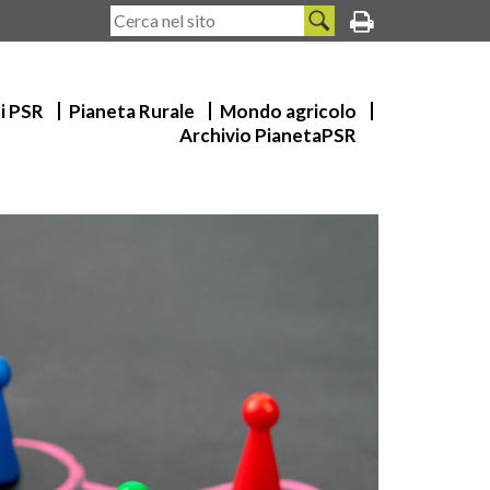
ui PSR
Pianeta Rurale
Mondo agricolo
Archivio PianetaPSR