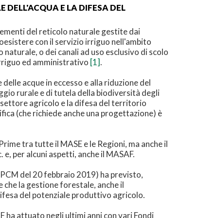
E DELL'ACQUA E LA DIFESA DEL
elementi del reticolo naturale gestite dai
coesistere con il servizio irriguo nell'ambito
o naturale, o dei canali ad uso esclusivo di scolo
 irriguo ed amministrativo
[1]
.
e delle acque in eccesso e alla riduzione del
o rurale e di tutela della biodiversità degli
 settore agricolo e la difesa del territorio
ifica (che richiede anche una progettazione) è
rime tra tutte il MASE e le Regioni, ma anche il
. e, per alcuni aspetti, anche il MASAF.
PCM del 20 febbraio 2019) ha previsto,
 che la gestione forestale, anche il
 difesa del potenziale produttivo agricolo.
F ha attuato negli ultimi anni con vari Fondi