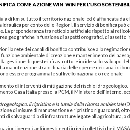
BONIFICA COME AZIONE WIN-WIN PER L'USO SOSTENIBIL
liaia di km su tutto il territorio nazionale, ed è affiancata da 
sa idraulica per conto delle Regioni. Il servizio di bonifica può 
e. La preponderanza tra reticolo artificiale rispetto al reticol
 aree geografiche in funzione di aspetti orografici, di assetto
vioni la rete dei canali di bonifica contribuisce alla regimazion
 funzione ambientale di creazione e mantenimento del paesaggi
ulla gestione di queste infrastrutture incide sullo sviluppo del
La manutenzione straordinaria delle opere e dei canali di bon
vono essere programmate sul livello nazionale o regionale.
mento di interventi di mitigazione del rischio idrogeologico. P
mento Casa Italia presso la PCM, il Ministero dell'Interno, ecc
rogeologico, il ripristino e la tutela della risorsa ambientale
(D
zione di misure di manutenzione e ripristino riguardanti, oltre
nti di salvaguardia di infrastrutture legate all'agricoltura, a
zioni inerenti agli investimenti irrigui collettivi che il MASA