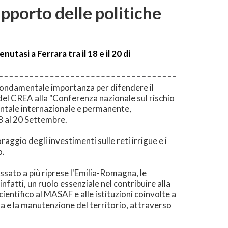
upporto delle politiche
tasi a Ferrara tra il 18 e il 20 di
 fondamentale importanza per difendere il
e del CREA alla "Conferenza nazionale sul rischio
entale internazionale e permanente,
18 al 20 Settembre.
gio degli investimenti sulle reti irrigue e i
o.
sato a più riprese l'Emilia-Romagna, le
infatti, un ruolo essenziale nel contribuire alla
cientifico al MASAF e alle istituzioni coinvolte a
ua e la manutenzione del territorio, attraverso