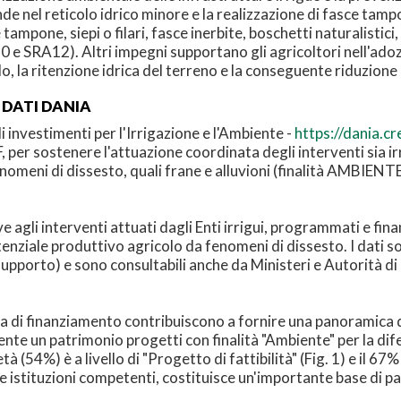
nde nel reticolo idrico minore e la realizzazione di fasce tam
ampone, siepi o filari, fasce inerbite, boschetti naturalistici,
0 e SRA12). Altri impegni supportano gli agricoltori nell'adoz
, la ritenzione idrica del terreno e la conseguente riduzione
 DATI DANIA
investimenti per l'Irrigazione e l'Ambiente -
https://dania.cr
per sostenere l'attuazione coordinata degli interventi sia irr
nomeni di dissesto, quali frane e alluvioni (finalità AMBIENTE
e agli interventi attuati dagli Enti irrigui, programmati e fina
nziale produttivo agricolo da fenomeni di dissesto. I dati sono 
upporto) e sono consultabili anche da Ministeri e Autorità di 
esa di finanziamento contribuiscono a fornire una panoramica d
nte un patrimonio progetti con finalità "Ambiente" per la difesa
à (54%) è a livello di "Progetto di fattibilità" (Fig. 1) e il 67% 
le istituzioni competenti, costituisce un'importante base di 