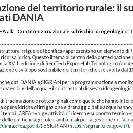
ione del territorio rurale: il s
dati DANIA
A alla "Conferenza nazionale sul rischio idrogeologico" tenu
astrutture irrigue e di bonifica rappresentano un elemento di
la risorsa idrica. Questo il tema al centro della partecipazion
 della XVIII edizione di RemTech Expo- Hub Tecnologico Ambi
zione e sviluppo sostenibile dei territori che si è svolta dal 
banche dati DANIA e SIGRIAN per la programmazione e monitorag
 sostenibile dell'acqua e il contrasto al dissesto idrogeologic
 tracimazione e rotte arginali come quelle che hanno interes
 le opere idriche di irrigazione e drenaggio delle acque hanno, 
Sul tema il CREA svolge attività di ricerca e supporto tecnico-s
delle politiche agricole e ambientali per la gestione dell'acq
//dania.crea.gov.it/
) e SIGRIAN (
https://sigrian.crea.gov.it/
).