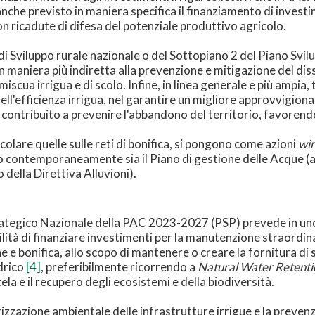
 anche previsto in maniera specifica il finanziamento di investi
con ricadute di difesa del potenziale produttivo agricolo.
di Sviluppo rurale nazionale o del Sottopiano 2 del Piano Svi
n maniera più indiretta alla prevenzione e mitigazione del dis
scua irrigua e di scolo. Infine, in linea generale e più ampia, 
ell'efficienza irrigua, nel garantire un migliore approvvigio
contribuito a prevenire l'abbandono del territorio, favorendo
colare quelle sulle reti di bonifica, si pongono come azioni
wi
 contemporaneamente sia il Piano di gestione delle Acque (at
o della Direttiva Alluvioni).
trategico Nazionale della PAC 2023-2027 (PSP) prevede in uno
ilità di finanziare investimenti per la manutenzione straordinar
ione e bonifica, allo scopo di mantenere o creare la fornitura di
idrico
[4]
, preferibilmente ricorrendo a
Natural Water Retent
ela e il recupero degli ecosistemi e della biodiversità.
rizzazione ambientale delle infrastrutture irrigue e la prevenzio