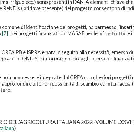
hema irriguo ecc.) sono presenti in DANIA elementi chiave che
dice ReNDis (laddove presente) del progetto consentono di indi
e comune di identificazione dei progetti, ha permesso l'inser
o
[7]
, dei progetti finanziati dal MASAF per le infrastrutture i
 CREA PB e ISPRA è nata in seguito alla necessità, emersa dur
grare in ReNDiS le informazioni circa gli interventi finanziat
 potranno essere integrate dal CREA con ulteriori progetti m
approfondire ulteriori possibilità di scambio ed interfaccia 
uturo.
NUARIO DELL'AGRICOLTURA ITALIANA 2022 -VOLUME LXXVI (
taliana
)