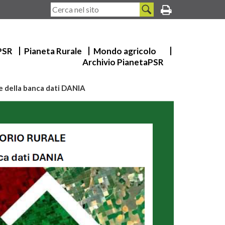
 PSR
Pianeta Rurale
Mondo agricolo
Archivio PianetaPSR
e e della banca dati DANIA