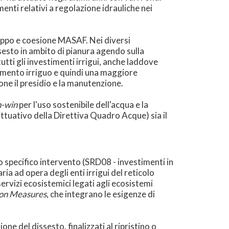
menti relativi a regolazione idrauliche nei
luppo e coesione MASAF. Nei diversi
sesto in ambito di pianura agendo sulla
tutti gli investimenti irrigui, anche laddove
namento irriguo e quindi una maggiore
ne il presidio e la manutenzione.
n-win
per l'uso sostenibile dell'acqua e la
tuativo della Direttiva Quadro Acque) sia il
 specifico intervento (SRD08 - investimenti in
ia ad opera degli enti irrigui del reticolo
 servizi ecosistemici legati agli ecosistemi
ion Measures
, che integrano le esigenze di
ne del dissesto, finalizzati al ripristino o