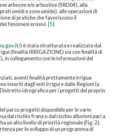
pone arboree e/o arbustive (SRD04), alla
 prati umidi e zone umide), alle operazioni di
ione di pratiche che favoriscono il
 dei fenomeni erosivi.
[5]
ea.gov.it/
) è stata strutturata e realizzata dal
igui (finalità IRRIGAZIONE) sia con finalità di
), in collegamento con le informazioni del
nziati, aventi finalità prettamente irrigua
inseriti dagli enti irrigui e dalle Regioni (a
Distretto idrografico per i progetti del proprio
el parco progetti disponibile per le varie
 dal rischio frana o dal rischio alluvioni pari a
ha un alto livello di priorità regionale (Fig. 2).
partenza per lo sviluppo di un programma di