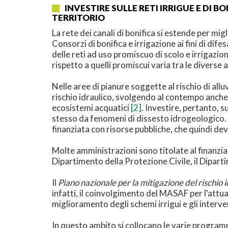
INVESTIRE SULLE RETI IRRIGUE E DI 
TERRITORIO
La rete dei canali di bonifica si estende per mig
Consorzi di bonifica e irrigazione ai fini di dife
delle reti ad uso promiscuo di scolo e irrigazion
rispetto a quelli promiscui varia tra le diverse
Nelle aree di pianure soggette al rischio di allu
rischio idraulico, svolgendo al contempo anche
ecosistemi acquatici
[2]
. Investire, pertanto, s
stesso da fenomeni di dissesto idrogeologico. 
finanziata con risorse pubbliche, che quindi de
Molte amministrazioni sono titolate al finanzia
Dipartimento della Protezione Civile, il Diparti
Il
Piano nazionale per la mitigazione del rischio id
infatti, il coinvolgimento del MASAF per l'attua
miglioramento degli schemi irrigui e gli interve
In questo ambito si collocano le varie programma