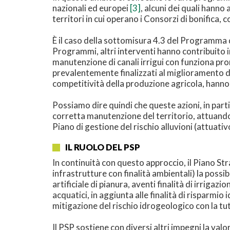
nazionali ed europei
[3]
, alcuni dei quali hanno
territori in cui operano i Consorzi di bonifica, 
È il caso della sottomisura 4.3 del Programma 
Programmi, altri interventi hanno contribuito i
manutenzione di canali irrigui con funziona promi
prevalentemente finalizzati al miglioramento d
competitività della produzione agricola, hanno 
Possiamo dire quindi che queste azioni, in parti
corretta manutenzione del territorio, attuando
Piano di gestione del rischio alluvioni (attuativ
IL RUOLO DEL PSP
In continuità con questo approccio, il Piano S
infrastrutture con finalità ambientali) la possib
artificiale di pianura, aventi finalità di irrigaz
acquatici, in aggiunta alle finalità di risparmio 
mitigazione del rischio idrogeologico con la tut
Il PSP sostiene con diversi altri impegni la valo