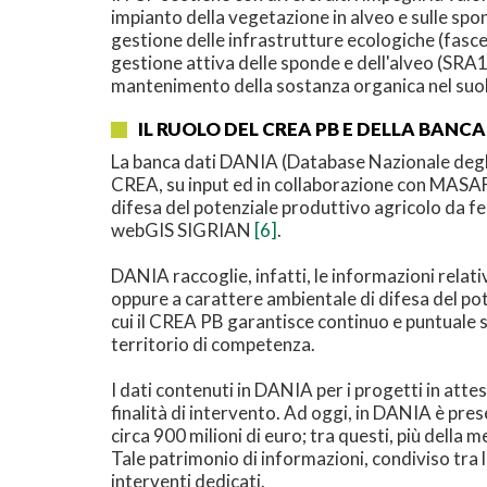
impianto della vegetazione in alveo e sulle spo
gestione delle infrastrutture ecologiche (fasce t
gestione attiva delle sponde e dell'alveo (SRA1
mantenimento della sostanza organica nel suolo
IL RUOLO DEL CREA PB E DELLA BANCA
La banca dati DANIA (Database Nazionale degli 
CREA, su input ed in collaborazione con MASAF, 
difesa del potenziale produttivo agricolo da fe
webGIS SIGRIAN
[6]
.
DANIA raccoglie, infatti, le informazioni relativ
oppure a carattere ambientale di difesa del pote
cui il CREA PB garantisce continuo e puntuale s
territorio di competenza.
I dati contenuti in DANIA per i progetti in att
finalità di intervento. Ad oggi, in DANIA è prese
circa 900 milioni di euro; tra questi, più della met
Tale patrimonio di informazioni, condiviso tra 
interventi dedicati.