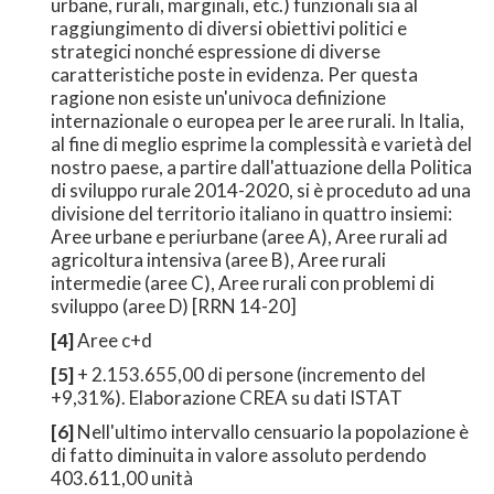
urbane, rurali, marginali, etc.) funzionali sia al
raggiungimento di diversi obiettivi politici e
strategici nonché espressione di diverse
caratteristiche poste in evidenza. Per questa
ragione non esiste un'univoca definizione
internazionale o europea per le aree rurali. In Italia,
al fine di meglio esprime la complessità e varietà del
nostro paese, a partire dall'attuazione della Politica
di sviluppo rurale 2014-2020, si è proceduto ad una
divisione del territorio italiano in quattro insiemi:
Aree urbane e periurbane (aree A), Aree rurali ad
agricoltura intensiva (aree B), Aree rurali
intermedie (aree C), Aree rurali con problemi di
sviluppo (aree D) [RRN 14-20]
[4]
Aree c+d
[5]
+ 2.153.655,00 di persone (incremento del
+9,31%). Elaborazione CREA su dati ISTAT
[6]
Nell'ultimo intervallo censuario la popolazione è
di fatto diminuita in valore assoluto perdendo
403.611,00 unità