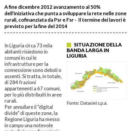
A fine dicembre 2012 avanzamento al 50%
dell'iniziativa che punta a sviluppare la rete nelle zone
rurali, cofinanziata da Psr e Fsr - Il termine dei lavori è
previsto per la fine del 2014
SITUAZIONE DELLA
In Liguria circa 73 mila
BANDA LARGA IN
abitanti risiedono in
LIGURIA
comuni in cui le
infrastrutture per la
connessione sono deboli o
assenti. Si tratta, in totale,
di 284 frazioni
appartenenti a 67 comuni,
per lo più distribuiti in aree
rurali.
Fonte: Datasiel s.p.a.
Per annullare il "digital
divide" di queste zone, la
Regione Liguria ha messo
in campo una notevole