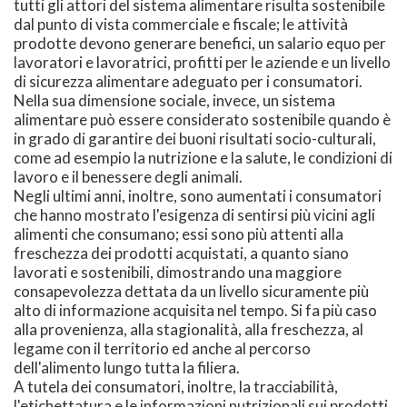
tutti gli attori del sistema alimentare risulta sostenibile
dal punto di vista commerciale e fiscale; le attività
prodotte devono generare benefici, un salario equo per
lavoratori e lavoratrici, profitti per le aziende e un livello
di sicurezza alimentare adeguato per i consumatori.
Nella sua dimensione sociale, invece, un sistema
alimentare può essere considerato sostenibile quando è
in grado di garantire dei buoni risultati socio-culturali,
come ad esempio la nutrizione e la salute, le condizioni di
lavoro e il benessere degli animali.
Negli ultimi anni, inoltre, sono aumentati i consumatori
che hanno mostrato l'esigenza di sentirsi più vicini agli
alimenti che consumano; essi sono più attenti alla
freschezza dei prodotti acquistati, a quanto siano
lavorati e sostenibili, dimostrando una maggiore
consapevolezza dettata da un livello sicuramente più
alto di informazione acquisita nel tempo. Si fa più caso
alla provenienza, alla stagionalità, alla freschezza, al
legame con il territorio ed anche al percorso
dell'alimento lungo tutta la filiera.
A tutela dei consumatori, inoltre, la tracciabilità,
l'etichettatura e le informazioni nutrizionali sui prodotti